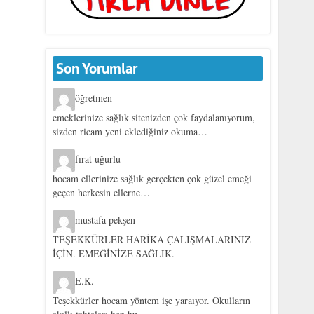
Son Yorumlar
öğretmen
emeklerinize sağlık sitenizden çok faydalanıyorum,
sizden ricam yeni eklediğiniz okuma…
fırat uğurlu
hocam ellerinize sağlık gerçekten çok güzel emeği
geçen herkesin ellerne…
mustafa pekşen
TEŞEKKÜRLER HARİKA ÇALIŞMALARINIZ
İÇİN. EMEĞİNİZE SAĞLIK.
E.K.
Teşekkürler hocam yöntem işe yaraıyor. Okulların