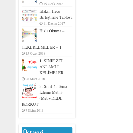
15 Ocak 2018
Elakin Hece
Birleştirme Tablosu
11 Kasım 2017
Hızlı Okuma –
TEKERLEMELER – 1
15 Ocak 2018
1. SINIF ZIT
ANLAMLI
KELİMELER
26 Mart 2018
3. Sınıf 4. Tema-
İzleme Metni-
(Meb)-DEDE
KORKUT
7 Ekim 2018
Üst veri