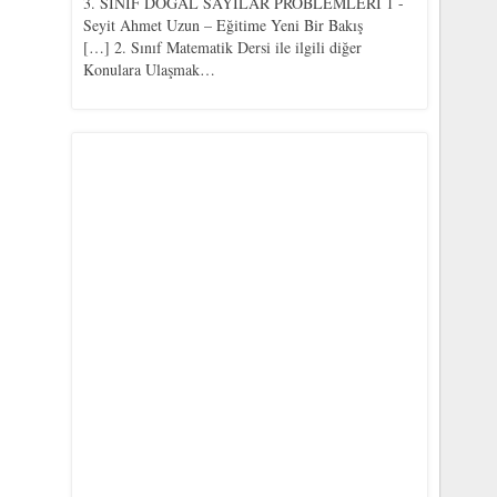
3. SINIF DOĞAL SAYILAR PROBLEMLERİ 1 -
Seyit Ahmet Uzun – Eğitime Yeni Bir Bakış
[…] 2. Sınıf Matematik Dersi ile ilgili diğer
Konulara Ulaşmak…