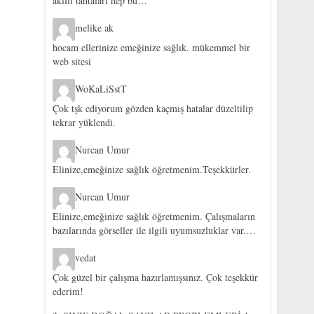
akıllı tahtaları hep bu…
melike ak
hocam ellerinize emeğinize sağlık. mükemmel bir
web sitesi
WoKaLiSstT
Çok tşk ediyorum gözden kaçmış hatalar düzeltilip
tekrar yüklendi.
Nurcan Umur
Elinize,emeğinize sağlık öğretmenim.Teşekkürler.
Nurcan Umur
Elinize,emeğinize sağlık öğretmenim. Çalışmaların
bazılarında görseller ile ilgili uyumsuzluklar var.…
vedat
Çok güzel bir çalışma hazırlamışsınız. Çok teşekkür
ederim!