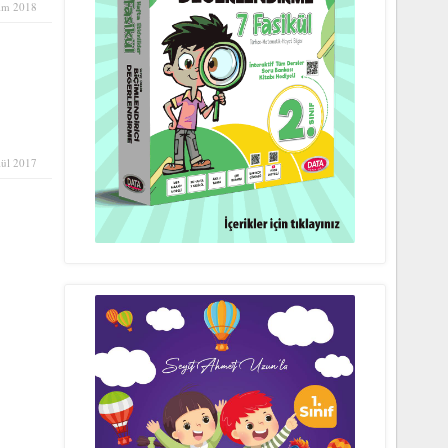
im 2018
lül 2017