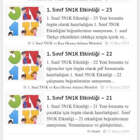
1. Sınıf 5N1K Etkinliği – 23
1. Sınıf 5N1K Etkinliği – 23 Yeni formatta
özgün olarak hazırladığım 1. Sınıf 5N1K
Etkinliğini beğenilerinize sunuyorum. 1. sınıf
Türkçe etkinlikleri oldukça zengin içerik ve..
1. Sınıf 5N1K ve Kısa Okuma Anlama Metinleri
10 Mart 2021
1. Sınıf 5N1K Etkinliği – 22
1. Sınıf 5N1K Etkinliği – 22 Yeni formatta ve
öğrenciler için özgün olarak pdf formatında
hazırladığım 1. Sınıf 5N1K Etkinliği – 22
çalışmamı beğenilerinize sunuyorum...
1. Sınıf 5N1K ve Kısa Okuma Anlama Metinleri
10 Haziran 2020
1. Sınıf 5N1K Etkinliği – 21
1. Sınıf 5N1K Etkinliği – 21 Yeni formatta ve
çocuklar için özgün olarak hazırladığım1. Sınıf
5N1K Etkinliği – 21 etkinliğini beğenilerinize
sunuyorum. Yorumlarınızı ve görüşlerinizi..
Genel
27 Mayıs 2020