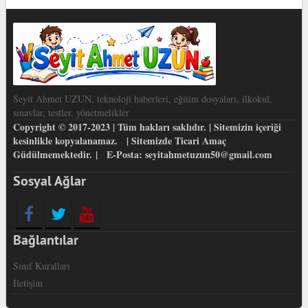
Seyit Ahmet UZUN, teknoloji haberleri, eğitim dosyaları, ilkokul,
sınavlar, testler, yönetmelikler
Copyright © 2017-2023 | Tüm hakları saklıdır. | Sitemizin içeriği
kesinlikle kopyalanamaz. | Sitemizde Ticari Amaç
Güdülmemektedir. | E-Posta: seyitahmetuzun50@gmail.com
Sosyal Ağlar
Bağlantılar
Sınıf Kuralları
İletişim