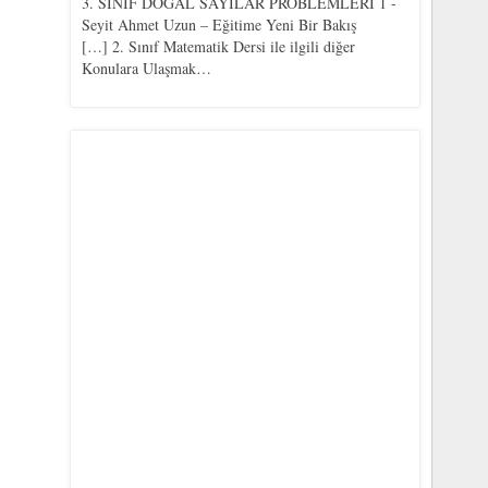
3. SINIF DOĞAL SAYILAR PROBLEMLERİ 1 -
Seyit Ahmet Uzun – Eğitime Yeni Bir Bakış
[…] 2. Sınıf Matematik Dersi ile ilgili diğer
Konulara Ulaşmak…