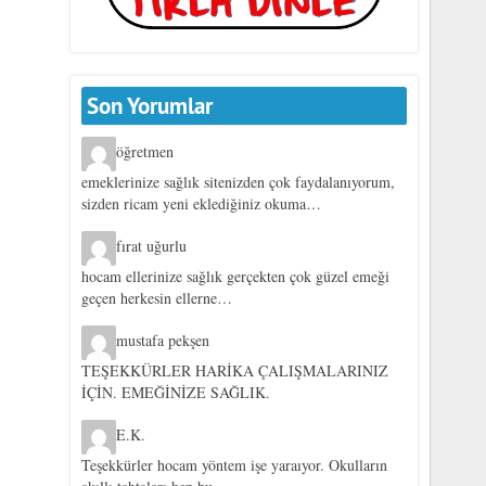
Son Yorumlar
öğretmen
emeklerinize sağlık sitenizden çok faydalanıyorum,
sizden ricam yeni eklediğiniz okuma…
fırat uğurlu
hocam ellerinize sağlık gerçekten çok güzel emeği
geçen herkesin ellerne…
mustafa pekşen
TEŞEKKÜRLER HARİKA ÇALIŞMALARINIZ
İÇİN. EMEĞİNİZE SAĞLIK.
E.K.
Teşekkürler hocam yöntem işe yaraıyor. Okulların