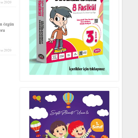
ıs 2020
n özgün
oru
ıs 2020