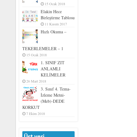
15 Ocak 2018
Elakin Hece
Birleştirme Tablosu
11 Kasım 2017
Hızlı Okuma –
TEKERLEMELER – 1
15 Ocak 2018
1. SINIF ZIT
ANLAMLI
KELİMELER
26 Mart 2018
3. Sınıf 4. Tema-
İzleme Metni-
(Meb)-DEDE
KORKUT
7 Ekim 2018
Üst veri