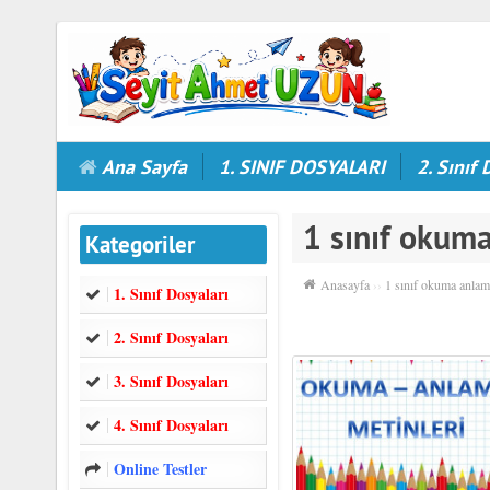
Ana Sayfa
1. SINIF DOSYALARI
2. Sınıf 
1 sınıf okuma
Kategoriler
Anasayfa
››
1 sınıf okuma anlama 
1. Sınıf Dosyaları
2. Sınıf Dosyaları
3. Sınıf Dosyaları
4. Sınıf Dosyaları
Online Testler