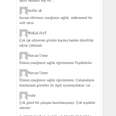
akıllı tahtaları hep bu…
melike ak
hocam ellerinize emeğinize sağlık. mükemmel bir
web sitesi
WoKaLiSstT
Çok tşk ediyorum gözden kaçmış hatalar düzeltilip
tekrar yüklendi.
Nurcan Umur
Elinize,emeğinize sağlık öğretmenim.Teşekkürler.
Nurcan Umur
Elinize,emeğinize sağlık öğretmenim. Çalışmaların
bazılarında görseller ile ilgili uyumsuzluklar var.…
vedat
Çok güzel bir çalışma hazırlamışsınız. Çok teşekkür
ederim!