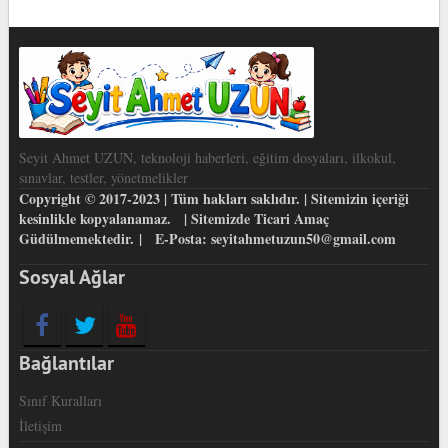
Seyit Ahmet UZUN, teknoloji haberleri, eğitim dosyaları, ilkokul,
sınavlar, testler, yönetmelikler
Copyright © 2017-2023 | Tüm hakları saklıdır. | Sitemizin içeriği
kesinlikle kopyalanamaz. | Sitemizde Ticari Amaç
Güdülmemektedir. | E-Posta: seyitahmetuzun50@gmail.com
Sosyal Ağlar
Bağlantılar
Sınıf Kuralları
İletişim