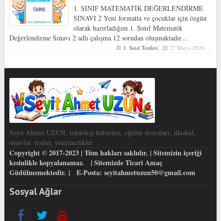
1. SINIF MATEMATİK DEĞERLENDİRME
SINAVI 2 Yeni formatta ve çocuklar için özgün
olarak hazırladığım 1. Sınıf Matematik
Değerlendirme Sınavı 2 adlı çalışma 12 sorudan oluşmaktadır...
1. Sınıf Testleri
27 Mayıs 2020
Seyit Ahmet UZUN, teknoloji haberleri, eğitim dosyaları, ilkokul,
sınavlar, testler, yönetmelikler
Copyright © 2017-2023 | Tüm hakları saklıdır. | Sitemizin içeriği
kesinlikle kopyalanamaz. | Sitemizde Ticari Amaç
Güdülmemektedir. | E-Posta: seyitahmetuzun50@gmail.com
Sosyal Ağlar