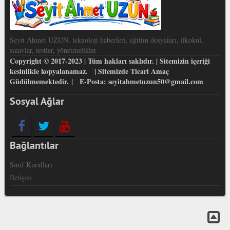
Seyit Ahmet UZUN, teknoloji haberleri, eğitim dosyaları, ilkokul,
sınavlar, testler, yönetmelikler
Copyright © 2017-2023 | Tüm hakları saklıdır. | Sitemizin içeriği
kesinlikle kopyalanamaz. | Sitemizde Ticari Amaç
Güdülmemektedir. | E-Posta: seyitahmetuzun50@gmail.com
Sosyal Ağlar
Bağlantılar
Sınıf Kuralları
İletişim