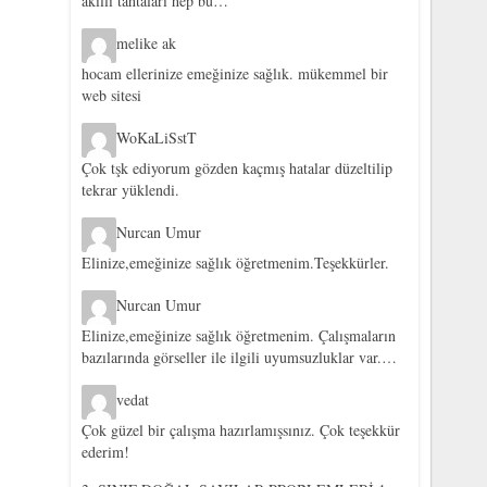
akıllı tahtaları hep bu…
melike ak
hocam ellerinize emeğinize sağlık. mükemmel bir
web sitesi
WoKaLiSstT
Çok tşk ediyorum gözden kaçmış hatalar düzeltilip
tekrar yüklendi.
Nurcan Umur
Elinize,emeğinize sağlık öğretmenim.Teşekkürler.
Nurcan Umur
Elinize,emeğinize sağlık öğretmenim. Çalışmaların
bazılarında görseller ile ilgili uyumsuzluklar var.…
vedat
Çok güzel bir çalışma hazırlamışsınız. Çok teşekkür
ederim!