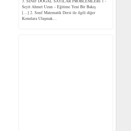
3. SINIF DOĞAL SAYILAR PROBLEMLERİ 1 -
Seyit Ahmet Uzun – Eğitime Yeni Bir Bakış
[…] 2. Sınıf Matematik Dersi ile ilgili diğer
Konulara Ulaşmak…