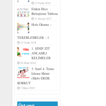
15 Ocak 2018
Elakin Hece
Birleştirme Tablosu
11 Kasım 2017
Hızlı Okuma –
TEKERLEMELER – 1
15 Ocak 2018
1. SINIF ZIT
ANLAMLI
KELİMELER
26 Mart 2018
3. Sınıf 4. Tema-
İzleme Metni-
(Meb)-DEDE
KORKUT
7 Ekim 2018
Üst veri