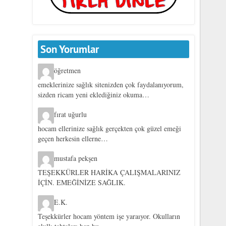
Son Yorumlar
öğretmen
emeklerinize sağlık sitenizden çok faydalanıyorum,
sizden ricam yeni eklediğiniz okuma…
fırat uğurlu
hocam ellerinize sağlık gerçekten çok güzel emeği
geçen herkesin ellerne…
mustafa pekşen
TEŞEKKÜRLER HARİKA ÇALIŞMALARINIZ
İÇİN. EMEĞİNİZE SAĞLIK.
E.K.
Teşekkürler hocam yöntem işe yaraıyor. Okulların