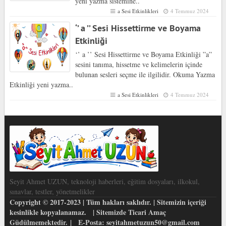
yeni yazma sistemine..
a Sesi Etkinlikleri
4 Temmuz 2024
‘’ a ’’ Sesi Hissettirme ve Boyama
Etkinliği
‘’ a ’’ Sesi Hissettirme ve Boyama Etkinliği ”a”
sesini tanıma, hissetme ve kelimelerin içinde
bulunan sesleri seçme ile ilgilidir. Okuma Yazma
Etkinliği yeni yazma..
a Sesi Etkinlikleri
4 Temmuz 2024
Seyit Ahmet UZUN, teknoloji haberleri, eğitim dosyaları, ilkokul,
sınavlar, testler, yönetmelikler
Copyright © 2017-2023 | Tüm hakları saklıdır. | Sitemizin içeriği
kesinlikle kopyalanamaz. | Sitemizde Ticari Amaç
Güdülmemektedir. | E-Posta: seyitahmetuzun50@gmail.com