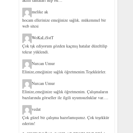
akıllı tahtaları hep bu…
melike ak
hocam ellerinize emeğinize sağlık. mükemmel bir
web sitesi
WoKaLiSstT
Çok tşk ediyorum gözden kaçmış hatalar düzeltilip
tekrar yüklendi.
Nurcan Umur
Elinize,emeğinize sağlık öğretmenim.Teşekkürler.
Nurcan Umur
Elinize,emeğinize sağlık öğretmenim. Çalışmaların
bazılarında görseller ile ilgili uyumsuzluklar var.…
vedat
Çok güzel bir çalışma hazırlamışsınız. Çok teşekkür
ederim!