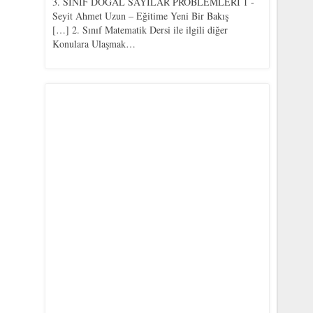
3. SINIF DOĞAL SAYILAR PROBLEMLERİ 1 -
Seyit Ahmet Uzun – Eğitime Yeni Bir Bakış
[…] 2. Sınıf Matematik Dersi ile ilgili diğer
Konulara Ulaşmak…