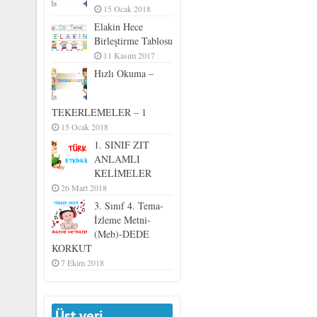
15 Ocak 2018
Elakin Hece
Birleştirme Tablosu
11 Kasım 2017
Hızlı Okuma –
TEKERLEMELER – 1
15 Ocak 2018
1. SINIF ZIT
ANLAMLI
KELİMELER
26 Mart 2018
3. Sınıf 4. Tema-
İzleme Metni-
(Meb)-DEDE
KORKUT
7 Ekim 2018
Üst veri