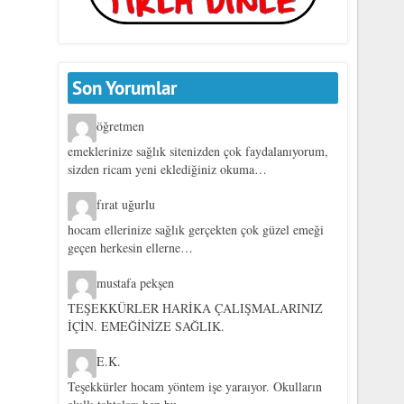
Son Yorumlar
öğretmen
emeklerinize sağlık sitenizden çok faydalanıyorum,
sizden ricam yeni eklediğiniz okuma…
fırat uğurlu
hocam ellerinize sağlık gerçekten çok güzel emeği
geçen herkesin ellerne…
mustafa pekşen
TEŞEKKÜRLER HARİKA ÇALIŞMALARINIZ
İÇİN. EMEĞİNİZE SAĞLIK.
E.K.
Teşekkürler hocam yöntem işe yaraıyor. Okulların