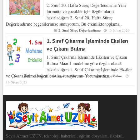
2. Sınıf 20. Hafta Süreç Değerlendirme Yeni
formatta ve çocuklar için özgün olarak
hazırladığım 2. Sınıf 20. Hafta Süreç
Değerlendirme beğenilerinize sunuyorum. Bu etkinlikte toplama..
2. Sınıf Süreç Değerlendirme
15 Şubat 2026
1. Sınıf Çıkarma İşleminde Eksilen
ve Çıkanı Bulma
1. Sınıf Çıkarma İşleminde Eksilen ve Çıkanı
Bulma Maarif modeline göre özgün olarak
hazırladığım 1. Sınıf Çıkarma İşleminde Eksilen
ve Çıkanı Bulma beğenilerinize sunuyorum. Yorumlarınızı..
1. Sınıf Çıkarma İşlemi
,
1. Sınıf Toplama İşleminde Verilmeyen Sayıyı Bulma
16 Nisan 2025
Seyit Ahmet UZUN, teknoloji haberleri, eğitim dosyaları, ilkokul,