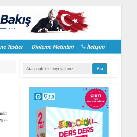
ne Testler
Dinleme Metinleri
İletişim
ndir
özgün