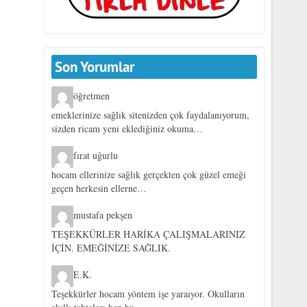
Son Yorumlar
öğretmen
emeklerinize sağlık sitenizden çok faydalanıyorum,
sizden ricam yeni eklediğiniz okuma…
fırat uğurlu
hocam ellerinize sağlık gerçekten çok güzel emeği
geçen herkesin ellerne…
mustafa pekşen
TEŞEKKÜRLER HARİKA ÇALIŞMALARINIZ
İÇİN. EMEĞİNİZE SAĞLIK.
E.K.
Teşekkürler hocam yöntem işe yaraıyor. Okulların