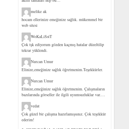
akıllı tahtaları hep bu…
melike ak
hocam ellerinize emeğinize sağlık. mükemmel bir
web sitesi
WoKaLiSstT
Çok tşk ediyorum gözden kaçmış hatalar düzeltilip
tekrar yüklendi.
Nurcan Umur
Elinize,emeğinize sağlık öğretmenim.Teşekkürler.
Nurcan Umur
Elinize,emeğinize sağlık öğretmenim. Çalışmaların
bazılarında görseller ile ilgili uyumsuzluklar var.…
vedat
Çok güzel bir çalışma hazırlamışsınız. Çok teşekkür
ederim!