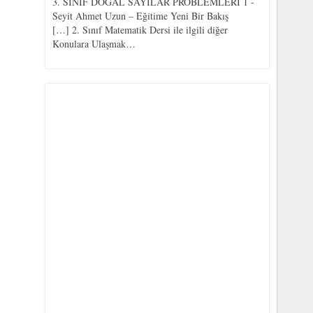
3. SINIF DOĞAL SAYILAR PROBLEMLERİ 1 -
Seyit Ahmet Uzun – Eğitime Yeni Bir Bakış
[…] 2. Sınıf Matematik Dersi ile ilgili diğer
Konulara Ulaşmak…