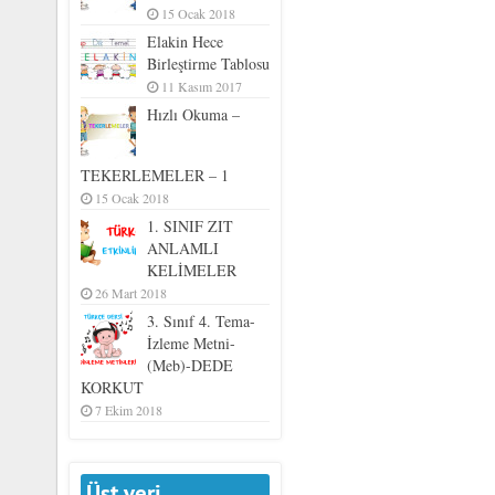
15 Ocak 2018
Elakin Hece
Birleştirme Tablosu
11 Kasım 2017
Hızlı Okuma –
TEKERLEMELER – 1
15 Ocak 2018
1. SINIF ZIT
ANLAMLI
KELİMELER
26 Mart 2018
3. Sınıf 4. Tema-
İzleme Metni-
(Meb)-DEDE
KORKUT
7 Ekim 2018
Üst veri