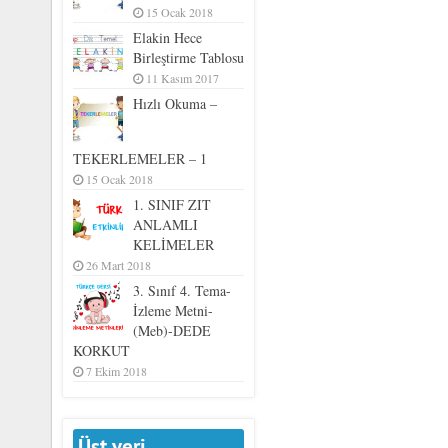
15 Ocak 2018
Elakin Hece
Birleştirme Tablosu
11 Kasım 2017
Hızlı Okuma –
TEKERLEMELER – 1
15 Ocak 2018
1. SINIF ZIT
ANLAMLI
KELİMELER
26 Mart 2018
3. Sınıf 4. Tema-
İzleme Metni-
(Meb)-DEDE
KORKUT
7 Ekim 2018
Üst veri