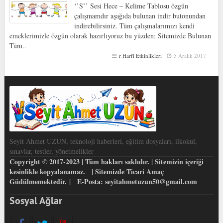
‘’S’’ Sesi Hece – Kelime Tablosu özgün
çalışmamdır aşağıda bulunan indir butonundan
indirebilirsiniz. Tüm çalışmalarımızı kendi
emeklerimizle özgün olarak hazırlıyoruz bu yüzden; Sitemizde Bulunan
Tüm..
r Harfi Etkinlikleri
5 Aralık 2017
Seyit Ahmet UZUN, teknoloji haberleri, eğitim dosyaları, ilkokul,
sınavlar, testler, yönetmelikler
Copyright © 2017-2023 | Tüm hakları saklıdır. | Sitemizin içeriği
kesinlikle kopyalanamaz. | Sitemizde Ticari Amaç
Güdülmemektedir. | E-Posta: seyitahmetuzun50@gmail.com
Sosyal Ağlar