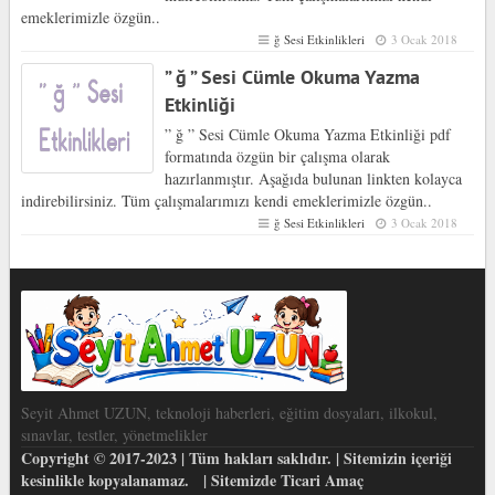
emeklerimizle özgün..
ğ Sesi Etkinlikleri
3 Ocak 2018
” ğ ” Sesi Cümle Okuma Yazma
Etkinliği
” ğ ” Sesi Cümle Okuma Yazma Etkinliği pdf
formatında özgün bir çalışma olarak
hazırlanmıştır. Aşağıda bulunan linkten kolayca
indirebilirsiniz. Tüm çalışmalarımızı kendi emeklerimizle özgün..
ğ Sesi Etkinlikleri
3 Ocak 2018
Seyit Ahmet UZUN, teknoloji haberleri, eğitim dosyaları, ilkokul,
sınavlar, testler, yönetmelikler
Copyright © 2017-2023 | Tüm hakları saklıdır. | Sitemizin içeriği
kesinlikle kopyalanamaz. | Sitemizde Ticari Amaç