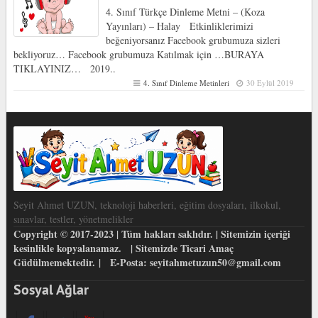
4. Sınıf Türkçe Dinleme Metni – (Koza
Yayınları) – Halay Etkinliklerimizi
beğeniyorsanız Facebook grubumuza sizleri
bekliyoruz… Facebook grubumuza Katılmak için …BURAYA
TIKLAYINIZ… 2019..
4. Sınıf Dinleme Metinleri
30 Eylül 2019
Seyit Ahmet UZUN, teknoloji haberleri, eğitim dosyaları, ilkokul,
sınavlar, testler, yönetmelikler
Copyright © 2017-2023 | Tüm hakları saklıdır. | Sitemizin içeriği
kesinlikle kopyalanamaz. | Sitemizde Ticari Amaç
Güdülmemektedir. | E-Posta: seyitahmetuzun50@gmail.com
Sosyal Ağlar