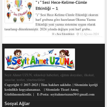
” ı ” Sesi Hece-Kelime-Cümle
Etkinliği – 1
”ı” Sesi Hece-Kelime-Cümle Etkinliği okurım
harf grubuna göre hazırlanan Okuma Yazma
Etkinliği yeni yazma sistemine uygun olarak
tasarlanıp düzenlenmiştir. 2024 yılında değişen yeni harf grubu..
ı Sesi Etkinlikleri
12 Ağustos 2024
Seyit Ahmet UZUN, teknoloji haberleri, eğitim dosyaları, ilkokul,
sınavlar, testler, yönetmelikler
Copyright © 2017-2023 | Tüm hakları saklıdır. | Sitemizin içeriği
kesinlikle kopyalanamaz. | Sitemizde Ticari Amaç
Güdülmemektedir. | E-Posta: seyitahmetuzun50@gmail.com
Sosyal Ağlar