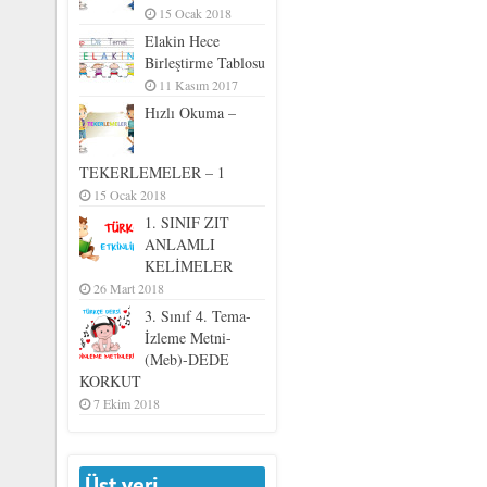
15 Ocak 2018
Elakin Hece
Birleştirme Tablosu
11 Kasım 2017
Hızlı Okuma –
TEKERLEMELER – 1
15 Ocak 2018
1. SINIF ZIT
ANLAMLI
KELİMELER
26 Mart 2018
3. Sınıf 4. Tema-
İzleme Metni-
(Meb)-DEDE
KORKUT
7 Ekim 2018
Üst veri