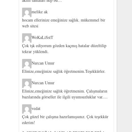
akıllı tahtaları hep bu…
melike ak
hocam ellerinize emeğinize sağlık. mükemmel bir
web sitesi
WoKaLiSstT
Çok tşk ediyorum gözden kaçmış hatalar düzeltilip
tekrar yüklendi.
Nurcan Umur
Elinize,emeğinize sağlık öğretmenim.Teşekkürler.
Nurcan Umur
Elinize,emeğinize sağlık öğretmenim. Çalışmaların
bazılarında görseller ile ilgili uyumsuzluklar var.…
vedat
Çok güzel bir çalışma hazırlamışsınız. Çok teşekkür
ederim!