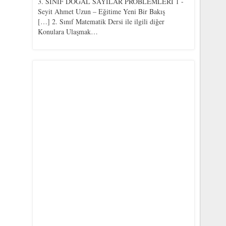
3. SINIF DOĞAL SAYILAR PROBLEMLERİ 1 -
Seyit Ahmet Uzun – Eğitime Yeni Bir Bakış
[…] 2. Sınıf Matematik Dersi ile ilgili diğer
Konulara Ulaşmak…