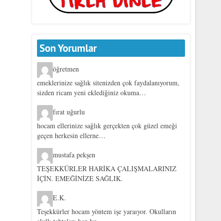
Son Yorumlar
öğretmen
emeklerinize sağlık sitenizden çok faydalanıyorum,
sizden ricam yeni eklediğiniz okuma…
fırat uğurlu
hocam ellerinize sağlık gerçekten çok güzel emeği
geçen herkesin ellerne…
mustafa pekşen
TEŞEKKÜRLER HARİKA ÇALIŞMALARINIZ
İÇİN. EMEĞİNİZE SAĞLIK.
E.K.
Teşekkürler hocam yöntem işe yaraıyor. Okulların