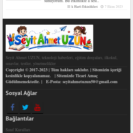
sunuyorum. Bu etkinlikte a sesi..
k Harfi Etkinlikleri
7 Ekim 2023
Seyit Ahmet UZUN, teknoloji haberleri, eğitim dosyaları, ilkokul,
sınavlar, testler, yönetmelikler
Copyright © 2017-2023 | Tüm hakları saklıdır. | Sitemizin içeriği
kesinlikle kopyalanamaz. | Sitemizde Ticari Amaç
Güdülmemektedir. | E-Posta: seyitahmetuzun50@gmail.com
Sosyal Ağlar
Bağlantılar
Sınıf Kuralları