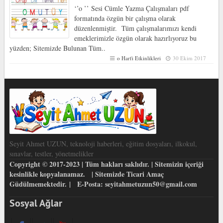
‘’o ’’ Sesi Cümle Yazma Çalışmaları pdf
formatında özgün bir çalışma olarak
düzenlenmiştir. Tüm çalışmalarımızı kendi
emeklerimizle özgün olarak hazırlıyoruz bu
yüzden; Sitemizde Bulunan Tüm..
o Harfi Etkinlikleri
30 Ekim 2017
Seyit Ahmet UZUN, teknoloji haberleri, eğitim dosyaları, ilkokul,
sınavlar, testler, yönetmelikler
Copyright © 2017-2023 | Tüm hakları saklıdır. | Sitemizin içeriği
kesinlikle kopyalanamaz. | Sitemizde Ticari Amaç
Güdülmemektedir. | E-Posta: seyitahmetuzun50@gmail.com
Sosyal Ağlar