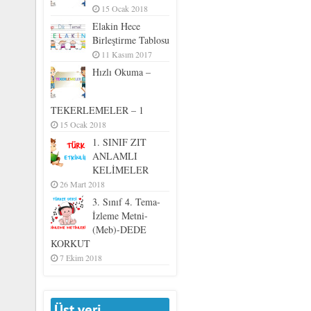
15 Ocak 2018
Elakin Hece
Birleştirme Tablosu
11 Kasım 2017
Hızlı Okuma –
TEKERLEMELER – 1
15 Ocak 2018
1. SINIF ZIT
ANLAMLI
KELİMELER
26 Mart 2018
3. Sınıf 4. Tema-
İzleme Metni-
(Meb)-DEDE
KORKUT
7 Ekim 2018
Üst veri