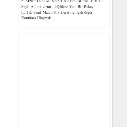
3. SINIF DOĞAL SAYILAR PROBLEMLERİ 1 -
Seyit Ahmet Uzun – Eğitime Yeni Bir Bakış
[…] 2. Sınıf Matematik Dersi ile ilgili diğer
Konulara Ulaşmak…