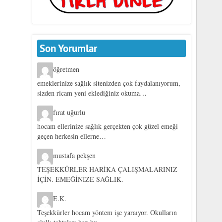
Son Yorumlar
öğretmen
emeklerinize sağlık sitenizden çok faydalanıyorum,
sizden ricam yeni eklediğiniz okuma…
fırat uğurlu
hocam ellerinize sağlık gerçekten çok güzel emeği
geçen herkesin ellerne…
mustafa pekşen
TEŞEKKÜRLER HARİKA ÇALIŞMALARINIZ
İÇİN. EMEĞİNİZE SAĞLIK.
E.K.
Teşekkürler hocam yöntem işe yaraıyor. Okulların