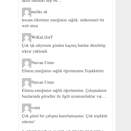
akıllı tahtaları hep bu…
melike ak
hocam ellerinize emeğinize sağlık. mükemmel bir
web sitesi
WoKaLiSstT
Çok tşk ediyorum gözden kaçmış hatalar düzeltilip
tekrar yüklendi.
Nurcan Umur
Elinize,emeğinize sağlık öğretmenim.Teşekkürler.
Nurcan Umur
Elinize,emeğinize sağlık öğretmenim. Çalışmaların
bazılarında görseller ile ilgili uyumsuzluklar var.…
vedat
Çok güzel bir çalışma hazırlamışsınız. Çok teşekkür
ederim!