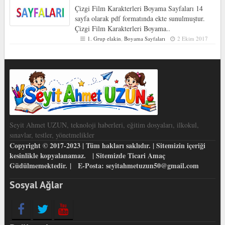
Çizgi Film Karakterleri Boyama Sayfaları 14
sayfa olarak pdf formatında ekte sunulmuştur.
Çizgi Film Karakterleri Boyama..
1. Grup elakin
,
Boyama Sayfaları
2 Ekim 2017
Seyit Ahmet UZUN, teknoloji haberleri, eğitim dosyaları, ilkokul,
sınavlar, testler, yönetmelikler
Copyright © 2017-2023 | Tüm hakları saklıdır. | Sitemizin içeriği
kesinlikle kopyalanamaz. | Sitemizde Ticari Amaç
Güdülmemektedir. | E-Posta: seyitahmetuzun50@gmail.com
Sosyal Ağlar