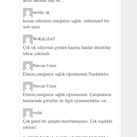
akıllı tahtaları hep bu…
melike ak
hocam ellerinize emeğinize sağlık. mükemmel bir
web sitesi
WoKaLiSstT
Çok tşk ediyorum gözden kaçmış hatalar düzeltilip
tekrar yüklendi.
Nurcan Umur
Elinize,emeğinize sağlık öğretmenim.Teşekkürler.
Nurcan Umur
Elinize,emeğinize sağlık öğretmenim. Çalışmaların
bazılarında görseller ile ilgili uyumsuzluklar var.…
vedat
Çok güzel bir çalışma hazırlamışsınız. Çok teşekkür
ederim!