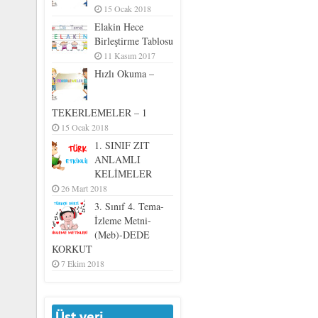
15 Ocak 2018
Elakin Hece
Birleştirme Tablosu
11 Kasım 2017
Hızlı Okuma –
TEKERLEMELER – 1
15 Ocak 2018
1. SINIF ZIT
ANLAMLI
KELİMELER
26 Mart 2018
3. Sınıf 4. Tema-
İzleme Metni-
(Meb)-DEDE
KORKUT
7 Ekim 2018
Üst veri