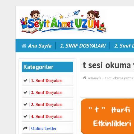
Ana Sayfa
1. SINIF DOSYALARI
2. Sınıf 
t sesi okuma
Kategoriler
Anasayfa
››
t sesi okuma yazma
1. Sınıf Dosyaları
2. Sınıf Dosyaları
3. Sınıf Dosyaları
4. Sınıf Dosyaları
Online Testler