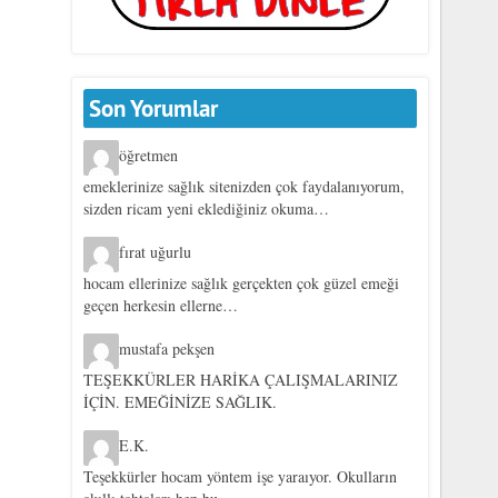
Son Yorumlar
öğretmen
emeklerinize sağlık sitenizden çok faydalanıyorum,
sizden ricam yeni eklediğiniz okuma…
fırat uğurlu
hocam ellerinize sağlık gerçekten çok güzel emeği
geçen herkesin ellerne…
mustafa pekşen
TEŞEKKÜRLER HARİKA ÇALIŞMALARINIZ
İÇİN. EMEĞİNİZE SAĞLIK.
E.K.
Teşekkürler hocam yöntem işe yaraıyor. Okulların