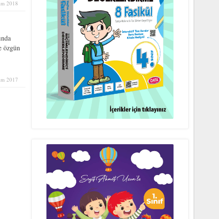
ım 2018
ında
le özgün
ım 2017