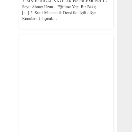
3. SINIF DOĞAL SAYILAR PROBLEMLERİ 1 -
Seyit Ahmet Uzun – Eğitime Yeni Bir Bakış
[…] 2. Sınıf Matematik Dersi ile ilgili diğer
Konulara Ulaşmak…