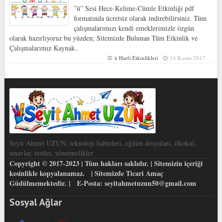
”ü” Sesi Hece-Kelime-Cümle Etkinliği pdf
formatında ücretsiz olarak indirebilirsiniz. Tüm
çalışmalarımızı kendi emeklerimizle özgün
olarak hazırlıyoruz bu yüzden; Sitemizde Bulunan Tüm Etkinlik ve
Çalışmalarımız Kaynak..
ü Harfi Etkinlikleri
14 Kasım 2017
Seyit Ahmet UZUN, teknoloji haberleri, eğitim dosyaları, ilkokul,
sınavlar, testler, yönetmelikler
Copyright © 2017-2023 | Tüm hakları saklıdır. | Sitemizin içeriği
kesinlikle kopyalanamaz. | Sitemizde Ticari Amaç
Güdülmemektedir. | E-Posta: seyitahmetuzun50@gmail.com
Sosyal Ağlar