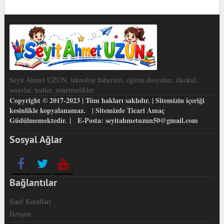
Seyit Ahmet UZUN, teknoloji haberleri, eğitim dosyaları, ilkokul,
sınavlar, testler, yönetmelikler
Copyright © 2017-2023 | Tüm hakları saklıdır. | Sitemizin içeriği
kesinlikle kopyalanamaz. | Sitemizde Ticari Amaç
Güdülmemektedir. | E-Posta: seyitahmetuzun50@gmail.com
Sosyal Ağlar
Bağlantılar
Sınıf Kuralları
İletişim