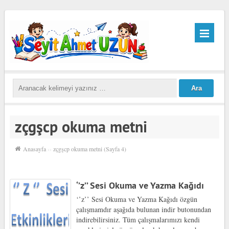
zçgşcp okuma metni
Anasayfa
››
zçgşcp okuma metni
(Sayfa 4)
‘’z’’ Sesi Okuma ve Yazma Kağıdı
‘’z’’ Sesi Okuma ve Yazma Kağıdı özgün
çalışmamdır aşağıda bulunan indir butonundan
indirebilirsiniz. Tüm çalışmalarımızı kendi