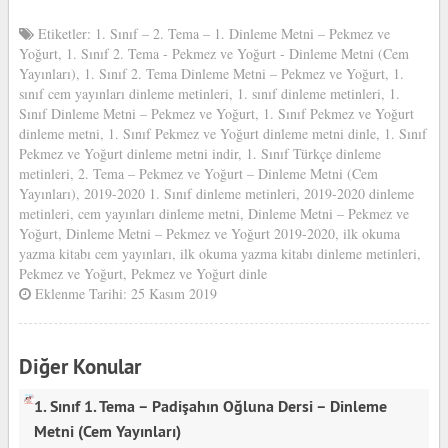
Etiketler:
1. Sınıf – 2. Tema – 1. Dinleme Metni – Pekmez ve
Yoğurt
,
1. Sınıf 2. Tema - Pekmez ve Yoğurt - Dinleme Metni (Cem
Yayınları)
,
1. Sınıf 2. Tema Dinleme Metni – Pekmez ve Yoğurt
,
1.
sınıf cem yayınları dinleme metinleri
,
1. sınıf dinleme metinleri
,
1.
Sınıf Dinleme Metni – Pekmez ve Yoğurt
,
1. Sınıf Pekmez ve Yoğurt
dinleme metni
,
1. Sınıf Pekmez ve Yoğurt dinleme metni dinle
,
1. Sınıf
Pekmez ve Yoğurt dinleme metni indir
,
1. Sınıf Türkçe dinleme
metinleri
,
2. Tema – Pekmez ve Yoğurt – Dinleme Metni (Cem
Yayınları)
,
2019-2020 1. Sınıf dinleme metinleri
,
2019-2020 dinleme
metinleri
,
cem yayınları dinleme metni
,
Dinleme Metni – Pekmez ve
Yoğurt
,
Dinleme Metni – Pekmez ve Yoğurt 2019-2020
,
ilk okuma
yazma kitabı cem yayınları
,
ilk okuma yazma kitabı dinleme metinleri
,
Pekmez ve Yoğurt
,
Pekmez ve Yoğurt dinle
Eklenme Tarihi: 25 Kasım 2019
Diğer Konular
1. Sınıf 1. Tema – Padişahın Oğluna Dersi – Dinleme
Metni (Cem Yayınları)