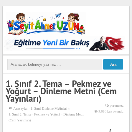
1. Sınıf 2. Tema – Pekmez ve
Yoğurt – Dinleme Metni (Cem
Yayınları)
yorumsuz
Anasayfa
››
1. Sınıf Dinleme Metinleri
››
3.010 kez okundu
1. Sınıf 2. Tema – Pekmez ve Yoğurt – Dinleme Metni
(Cem Yayınları)