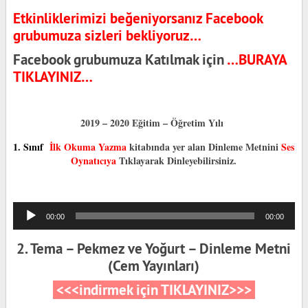
Etkinliklerimizi beğeniyorsanız Facebook
grubumuza sizleri bekliyoruz…
Facebook grubumuza Katılmak için
…BURAYA
TIKLAYINIZ…
2019 – 2020 Eğitim – Öğretim Yılı
1. Sınıf
İlk Okuma Yazma
kitabında yer alan Dinleme Metnini
Ses
Oynatıcıya
Tıklayarak Dinleyebilirsiniz.
Ses
00:00
00:00
oynatıcı
2. Tema – Pekmez ve Yoğurt – Dinleme Metni
(Cem Yayınları)
<<<indirmek için TIKLAYINIZ>>>