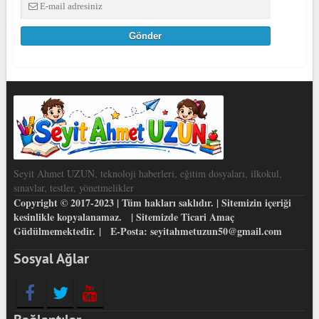
Seyit Ahmet UZUN, teknoloji haberleri, eğitim dosyaları, ilkokul,
sınavlar, testler, yönetmelikler
Copyright © 2017-2023 | Tüm hakları saklıdır. | Sitemizin içeriği
kesinlikle kopyalanamaz. | Sitemizde Ticari Amaç
Güdülmemektedir. | E-Posta: seyitahmetuzun50@gmail.com
Sosyal Ağlar