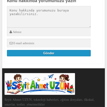
Konu hakkında yorumunuzu yazın
Seyit Ahmet UZUN, teknoloji haberleri, eğitim dosyaları, ilkokul,
sınavlar, testler, yönetmelikler