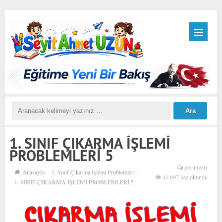
1. SINIF ÇIKARMA İŞLEMİ
PROBLEMLERİ 5
yorumsuz
Anasayfa
››
1. Sınıf Çıkarma İşlemi Problemleri
››
41.097 kez okundu
1. SINIF ÇIKARMA İŞLEMİ PROBLEMLERİ 5