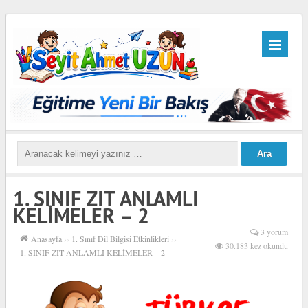
1. SINIF ZIT ANLAMLI
KELİMELER – 2
3 yorum
Anasayfa
››
1. Sınıf Dil Bilgisi Etkinlikleri
››
30.183 kez okundu
1. SINIF ZIT ANLAMLI KELİMELER – 2