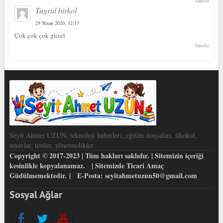
Yanıtla
Tugrul birkol
29 Nisan 2020, 12:17
Çok çok çok güzel
Yanıtla
Seyit Ahmet UZUN, teknoloji haberleri, eğitim dosyaları, ilkokul,
sınavlar, testler, yönetmelikler
Copyright © 2017-2023 | Tüm hakları saklıdır. | Sitemizin içeriği
kesinlikle kopyalanamaz. | Sitemizde Ticari Amaç
Güdülmemektedir. | E-Posta: seyitahmetuzun50@gmail.com
Sosyal Ağlar