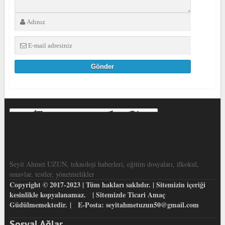
Seyit Ahmet UZUN, teknoloji haberleri, eğitim dosyaları, ilkokul,
sınavlar, testler, yönetmelikler
Copyright © 2017-2023 | Tüm hakları saklıdır. | Sitemizin içeriği
kesinlikle kopyalanamaz. | Sitemizde Ticari Amaç
Güdülmemektedir. | E-Posta: seyitahmetuzun50@gmail.com
Sosyal Ağlar