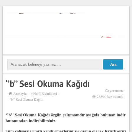
‘’b’’ Sesi Okuma Kağıdı
yorumsuz
Anasayfa
››
b Harfi Etkinlikleri
››
28.960 kez okundu
‘’b’’ Sesi Okuma Kağıdı
‘’b’’ Sesi Okuma Kağıdı özgün çalışmamdır aşağıda bulunan indir
butonundan indirebilirsiniz.
Tüm çalışmalarımızı kendi emeklerimizle özgün olarak hazırlıyoruz