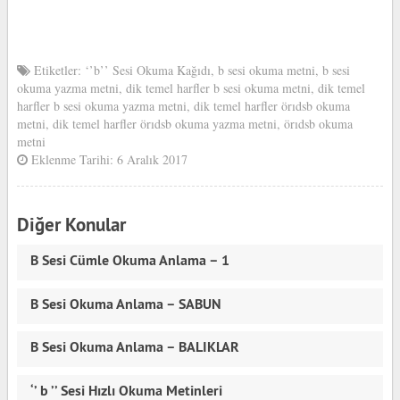
Etiketler:
‘’b’’ Sesi Okuma Kağıdı
,
b sesi okuma metni
,
b sesi
okuma yazma metni
,
dik temel harfler b sesi okuma metni
,
dik temel
harfler b sesi okuma yazma metni
,
dik temel harfler örıdsb okuma
metni
,
dik temel harfler örıdsb okuma yazma metni
,
örıdsb okuma
metni
Eklenme Tarihi: 6 Aralık 2017
Diğer Konular
B Sesi Cümle Okuma Anlama – 1
B Sesi Okuma Anlama – SABUN
B Sesi Okuma Anlama – BALIKLAR
‘’ b ’’ Sesi Hızlı Okuma Metinleri