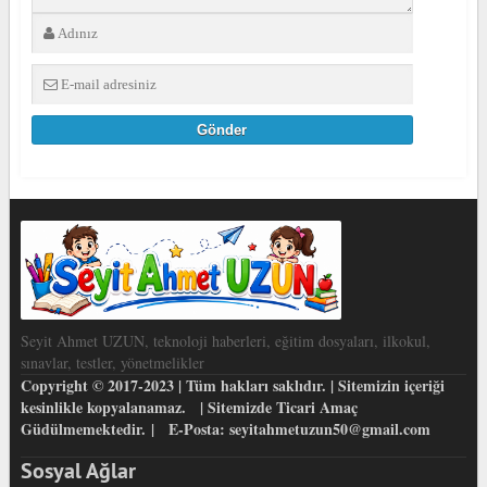
Seyit Ahmet UZUN, teknoloji haberleri, eğitim dosyaları, ilkokul,
sınavlar, testler, yönetmelikler
Copyright © 2017-2023 | Tüm hakları saklıdır. | Sitemizin içeriği
kesinlikle kopyalanamaz. | Sitemizde Ticari Amaç
Güdülmemektedir. | E-Posta: seyitahmetuzun50@gmail.com
Sosyal Ağlar