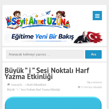
Büyük ” i ” Sesi Noktalı Harf
Yazma Etkinliği
yorumsuz
Anasayfa
››
i Harfi Etkinlikleri
››
9.164 kez okundu
Büyük ” i ” Sesi Noktalı Harf Yazma Etkinliği