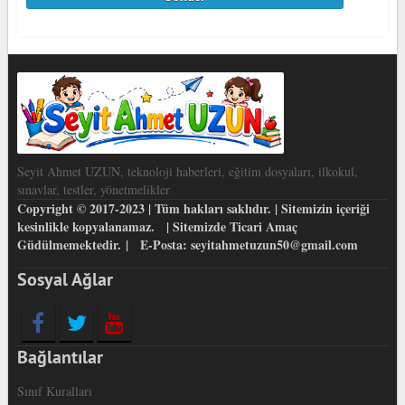
Seyit Ahmet UZUN, teknoloji haberleri, eğitim dosyaları, ilkokul,
sınavlar, testler, yönetmelikler
Copyright © 2017-2023 | Tüm hakları saklıdır. | Sitemizin içeriği
kesinlikle kopyalanamaz. | Sitemizde Ticari Amaç
Güdülmemektedir. | E-Posta: seyitahmetuzun50@gmail.com
Sosyal Ağlar
Bağlantılar
Sınıf Kuralları