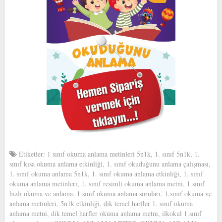
Etiketler:
1 sınıf okuma anlama metinleri 5n1k
,
1. sınıf 5n1k
,
1.
sınıf kısa okuma anlama etkinliği
,
1. sınıf okuduğunu anlama çalışması
,
1. sınıf okuma anlama 5n1k
,
1. sınıf okuma anlama etkinliği
,
1. sınıf
okuma anlama metinleri
,
1. sınıf resimli okuma anlama metni
,
1.sınıf
hızlı okuma ve anlama
,
1.sınıf okuma anlama soruları
,
1.sınıf okuma ve
anlama metinleri
,
5n1k etkinliği
,
dik temel harfler 1. sınıf okuma
anlama metni
,
dik temel harfler okuma anlama metni
,
ilkokul 1.sınıf