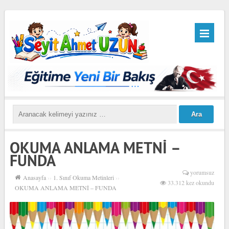
OKUMA ANLAMA METNİ –
FUNDA
yorumsuz
Anasayfa
››
1. Sınıf Okuma Metinleri
››
33.312 kez okundu
OKUMA ANLAMA METNİ – FUNDA