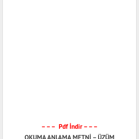
– – – Pdf İndir – – –
OKUMA ANLAMA METNİ – ÜZÜM