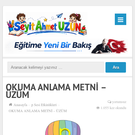
OKUMA ANLAMA METNİ –
ÜZÜM
yorumsuz
Anasayfa
››
p Sesi Etkinlikleri
››
1.055 kez okundu
OKUMA ANLAMA METNİ – ÜZÜM