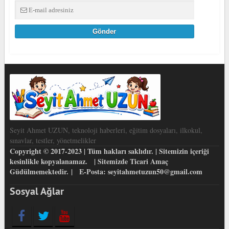
Seyit Ahmet UZUN, teknoloji haberleri, eğitim dosyaları, ilkokul,
sınavlar, testler, yönetmelikler
Copyright © 2017-2023 | Tüm hakları saklıdır. | Sitemizin içeriği
kesinlikle kopyalanamaz. | Sitemizde Ticari Amaç
Güdülmemektedir. | E-Posta: seyitahmetuzun50@gmail.com
Sosyal Ağlar