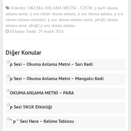
Etiketler:
OKUMA ANLAMA METNİ - ÜZÜM
,
p harfi okuma
anlama metni
,
p sesi cümle okuma anlama
,
p sesi okuma anlama
,
p sesi
okuma anlama metinleri
,
p sesi okuma anlama metni
,
phvğfj okuma
anlama metn
,
phvğfj p sesi okuma anlama
Eklenme Tarihi: 29 Aralık 2024
Diğer Konular
p Sesi – Okuma Anlama Metni – Sarı Kedi
p Sesi – Okuma Anlama Metni – Mangalcı Kedi
OKUMA ANLAMA METNİ – PARA
p Sesi 5N1K Etkinliği
‘’ p ’’ Sesi Hece – Kelime Tablosu