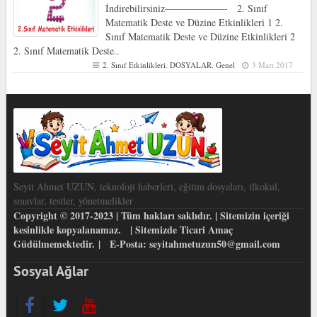
İndirebilirsiniz——————- 2. Sınıf
Matematik Deste ve Düzine Etkinlikleri 1 2.
Sınıf Matematik Deste ve Düzine Etkinlikleri 2
2. Sınıf Matematik Deste..
2. Sınıf Etkinlikleri
,
DOSYALAR
,
Genel
3 Mart 2017
Seyit Ahmet UZUN, teknoloji haberleri, eğitim dosyaları, ilkokul,
sınavlar, testler, yönetmelikler
Copyright © 2017-2023 | Tüm hakları saklıdır. | Sitemizin içeriği
kesinlikle kopyalanamaz. | Sitemizde Ticari Amaç
Güdülmemektedir. | E-Posta: seyitahmetuzun50@gmail.com
Sosyal Ağlar