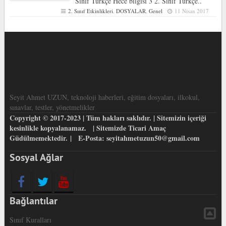
Sınıf Türkçe Hece bilgisi 3 2. Sınıf Türkçe..
2. Sınıf Etkinlikleri
,
DOSYALAR
,
Genel
11 Nisan 2017
Seyit Ahmet UZUN, teknoloji haberleri, eğitim dosyaları, ilkokul,
sınavlar, testler, yönetmelikler
Copyright © 2017-2023 | Tüm hakları saklıdır. | Sitemizin içeriği
kesinlikle kopyalanamaz. | Sitemizde Ticari Amaç
Güdülmemektedir. | E-Posta: seyitahmetuzun50@gmail.com
Sosyal Ağlar
Bağlantılar
Sınıf Kuralları