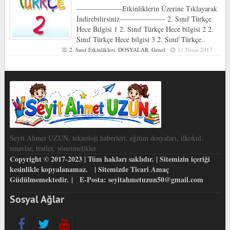
——————-Etkinliklerin Üzerine Tıklayarak
İndirebilirsiniz——————- 2. Sınıf Türkçe
Hece Bilgisi 1 2. Sınıf Türkçe Hece bilgisi 2 2.
Sınıf Türkçe Hece bilgisi 3 2. Sınıf Türkçe..
2. Sınıf Etkinlikleri
,
DOSYALAR
,
Genel
11 Nisan 2017
Seyit Ahmet UZUN, teknoloji haberleri, eğitim dosyaları, ilkokul,
sınavlar, testler, yönetmelikler
Copyright © 2017-2023 | Tüm hakları saklıdır. | Sitemizin içeriği
kesinlikle kopyalanamaz. | Sitemizde Ticari Amaç
Güdülmemektedir. | E-Posta: seyitahmetuzun50@gmail.com
Sosyal Ağlar