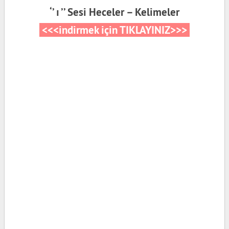
‘’ ı ’’ Sesi Heceler – Kelimeler
<<<indirmek için TIKLAYINIZ>>>