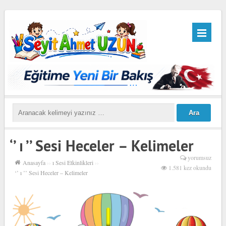
‘’ ı ’’ Sesi Heceler – Kelimeler
yorumsuz
Anasayfa
››
ı Sesi Etkinlikleri
››
1.581 kez okundu
‘’ ı ’’ Sesi Heceler – Kelimeler