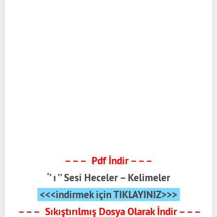
– – – Pdf İndir – – –
‘’ ı ’’ Sesi Heceler – Kelimeler
<<<indirmek için TIKLAYINIZ>>>
– – – Sıkıştırılmış Dosya Olarak İndir – – –