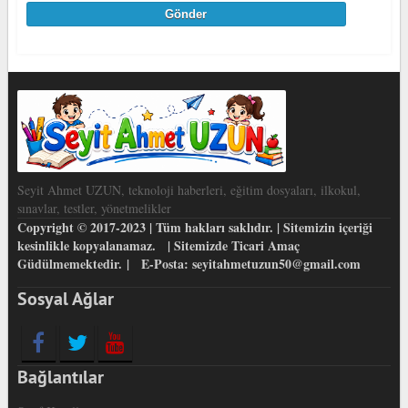
Seyit Ahmet UZUN, teknoloji haberleri, eğitim dosyaları, ilkokul,
sınavlar, testler, yönetmelikler
Copyright © 2017-2023 | Tüm hakları saklıdır. | Sitemizin içeriği
kesinlikle kopyalanamaz. | Sitemizde Ticari Amaç
Güdülmemektedir. | E-Posta: seyitahmetuzun50@gmail.com
Sosyal Ağlar
Bağlantılar