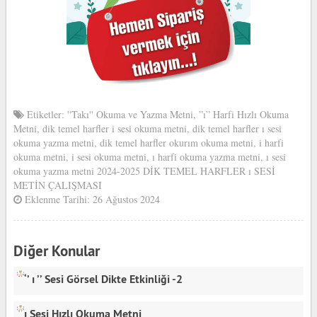
Etiketler:
''Takı'' Okuma ve Yazma Metni
,
”ı” Harfi Hızlı Okuma
Metni
,
dik temel harfler i sesi okuma metni
,
dik temel harfler ı sesi
okuma yazma metni
,
dik temel harfler okurım okuma metni
,
i harfi
okuma metni
,
i sesi okuma metni
,
ı harfi okuma yazma metni
,
ı sesi
okuma yazma metni 2024-2025 DİK TEMEL HARFLER ı SESİ
METİN ÇALIŞMASI
Eklenme Tarihi: 26 Ağustos 2024
Diğer Konular
‘’ ı ’’ Sesi Görsel Dikte Etkinliği -2
ı Sesi Hızlı Okuma Metni