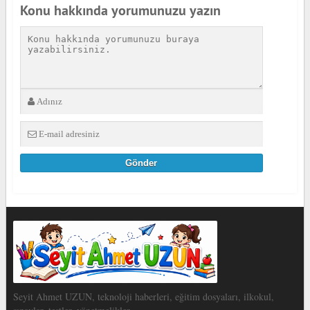
Konu hakkında yorumunuzu yazın
Seyit Ahmet UZUN, teknoloji haberleri, eğitim dosyaları, ilkokul,