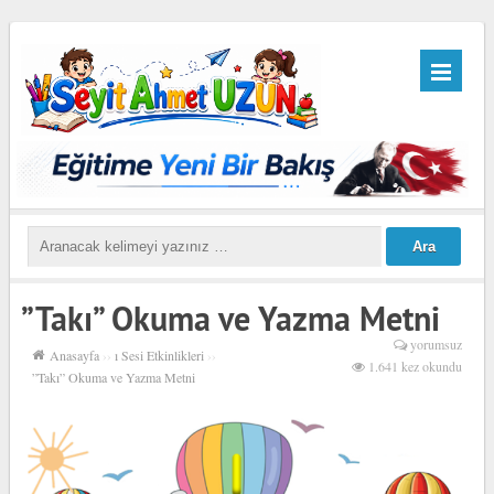
”Takı” Okuma ve Yazma Metni
yorumsuz
Anasayfa
››
ı Sesi Etkinlikleri
››
1.641 kez okundu
”Takı” Okuma ve Yazma Metni