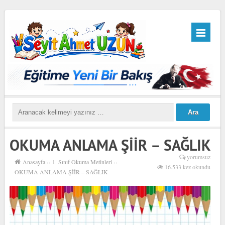
OKUMA ANLAMA ŞİİR – SAĞLIK
yorumsuz
Anasayfa
››
1. Sınıf Okuma Metinleri
››
16.533 kez okundu
OKUMA ANLAMA ŞİİR – SAĞLIK